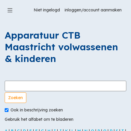
Ga
naar
Niet ingelogd
hoofdinhoud
Apparatuur CTB
Maastricht volwassenen
& kinderen
Zoek in woordenlijst naar
Ook in beschrijving zoeken
Gebruik het alfabet om te bladeren