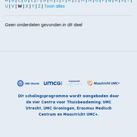
A
|
B
|
C
|
D
|
E
|
F
|
G
|
H
|
I
|
J
|
K
|
L
|
M
|
N
|
O
|
P
|
Q
|
R
|
S
|
T
|
U
|
V
|
W
|
X
|
Y
|
Z
|
Toon alles
Geen onderdelen gevonden in dit deel
Dit scholingsprogramma wordt aangeboden door
de vier Centra voor Thuisbeademing: UMC
Utrecht, UMC Groningen, Erasmus Medisch
Centrum en Maastricht UMC+.