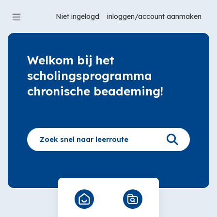
Ga
naar
Niet ingelogd
hoofdinhoud
Welkom
overslaan
Welkom bij het
scholingsprogramma
chronische beademing!
(nieuw