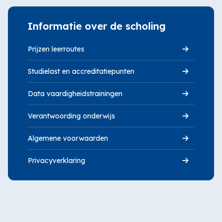
Informatie
over
Informatie over de scholing
de
scholing
Prijzen leerroutes
overslaan
Studielast en accreditatiepunten
Data vaardigheidstrainingen
Verantwoording onderwijs
Algemene voorwaarden
Privacyverklaring