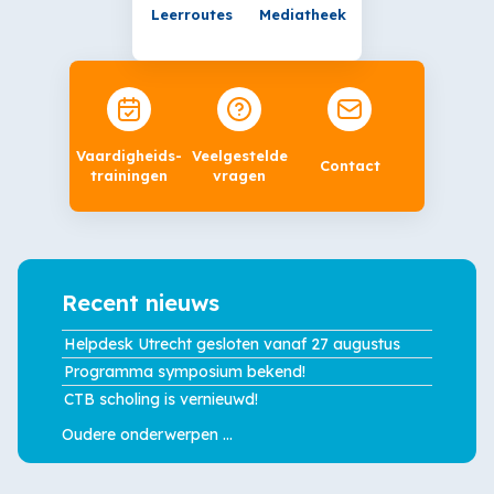
HTML-
Leerroutes
Mediatheek
blok)
overslaan
Vaardigheids-
Veelgestelde
Contact
trainingen
vragen
Recent
nieuws
Recent nieuws
overslaan
Helpdesk Utrecht gesloten vanaf 27 augustus
Programma symposium bekend!
CTB scholing is vernieuwd!
Oudere onderwerpen
...