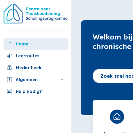
Ga
naar
hoofdinhoud
Welkom
overslaan
Welkom bij
Home
chronische
Leerroutes
Mediatheek
Algemeen
Hulp nodig?
(nieuw