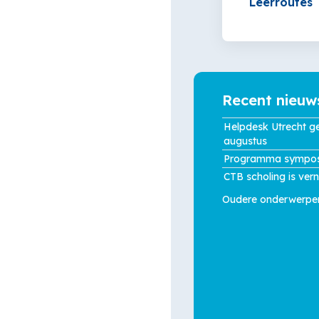
Leerroutes
HTML-
blok)
overslaan
Recent
nieuws
Recent nieuw
overslaan
Helpdesk Utrecht g
augustus
Programma sympos
CTB scholing is ver
Oudere onderwerpe