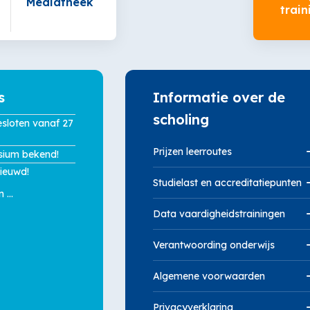
Mediatheek
train
Informatie
over
s
Informatie over de
de
scholing
scholing
esloten vanaf 27
overslaan
Prijzen leerroutes
ium bekend!
nieuwd!
Studielast en accreditatiepunten
n
...
Data vaardigheidstrainingen
Verantwoording onderwijs
Algemene voorwaarden
Privacyverklaring