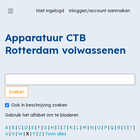
Ga
naar
Niet ingelogd
hoofdinhoud
Apparatuur CTB
Rotterdam volwassenen
Zoek in woordenlijst naar
Ook in beschrijving zoeken
Gebruik het alfabet om te bladeren
A
|
B
|
C
|
D
|
E
|
F
|
G
|
H
|
I
|
J
|
K
|
L
|
M
|
N
|
O
|
P
|
Q
|
R
|
S
|
T
|
U
|
V
|
W
|
X
|
Y
|
Z
|
Toon alles