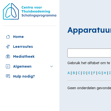
Ga
naar
hoofdinhoud
Apparatuu
Home
Leerroutes
Zoek in woordenlijst naar
Mediatheek
Gebruik het alfabet om te
Algemeen
A
|
B
|
C
|
D
|
E
|
F
|
G
|
H
|
I
Hulp nodig?
Geen onderdelen gevonden 