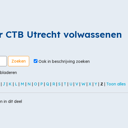
r CTB Utrecht volwassenen
Ook in beschrijving zoeken
 bladeren
|
J
|
K
|
L
|
M
|
N
|
O
|
P
|
Q
|
R
|
S
|
T
|
U
|
V
|
W
|
X
|
Y
|
Z
|
Toon alles
in dit deel