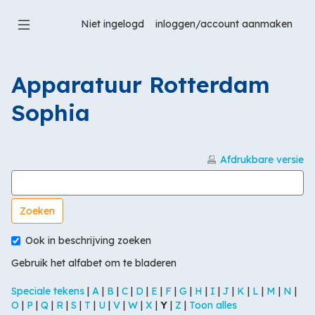
Ga
naar
Niet ingelogd
hoofdinhoud
Apparatuur Rotterdam
Sophia
Afdrukbare versie
Zoek in woordenlijst naar
Ook in beschrijving zoeken
Gebruik het alfabet om te bladeren
Speciale tekens
|
A
|
B
|
C
|
D
|
E
|
F
|
G
|
H
|
I
|
J
|
K
|
L
|
M
|
N
|
O
|
P
|
Q
|
R
|
S
|
T
|
U
|
V
|
W
|
X
|
Y
|
Z
|
Toon alles