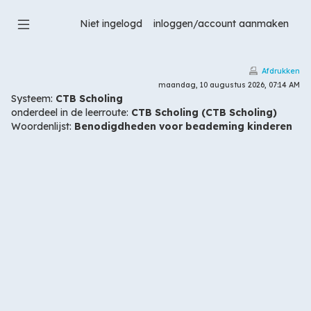
Ga
naar
Niet ingelogd
hoofdinhoud
Afdrukken
maandag, 10 augustus 2026, 07:14 AM
Systeem:
CTB Scholing
onderdeel in de leerroute:
CTB Scholing (CTB Scholing)
Woordenlijst:
Benodigdheden voor beademing kinderen