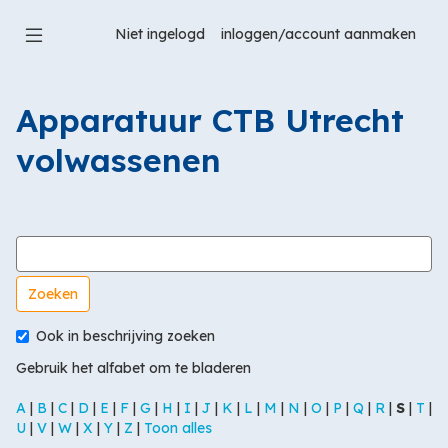
Ga
naar
Niet ingelogd
hoofdinhoud
Apparatuur CTB Utrecht
volwassenen
Zoek in woordenlijst naar
Ook in beschrijving zoeken
Gebruik het alfabet om te bladeren
A
|
B
|
C
|
D
|
E
|
F
|
G
|
H
|
I
|
J
|
K
|
L
|
M
|
N
|
O
|
P
|
Q
|
R
|
S
|
T
|
U
|
V
|
W
|
X
|
Y
|
Z
|
Toon alles